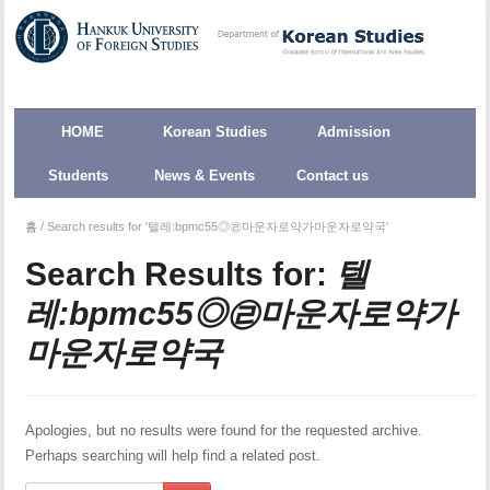
HOME
Korean Studies
Admission
Students
News & Events
Contact us
홈
/
Search results for '텔레:bpmc55◎㉣마운자로약가마운자로약국'
Search Results for:
텔
레:bpmc55◎㉣마운자로약가
마운자로약국
Apologies, but no results were found for the requested archive.
Perhaps searching will help find a related post.