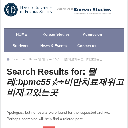
HOME
Korean Studies
Admission
Students
News & Events
Contact us
홈
/
Search results for '텔레:bpmc55☆÷비만치료제위고비재고있는곳'
Search Results for:
텔
레:bpmc55☆÷비만치료제위고
비재고있는곳
Apologies, but no results were found for the requested archive.
Perhaps searching will help find a related post.