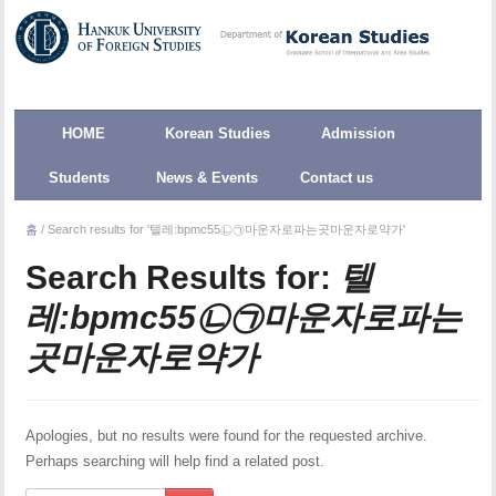
HOME
Korean Studies
Admission
Students
News & Events
Contact us
홈
/
Search results for '텔레:bpmc55㉡㉠마운자로파는곳마운자로약가'
Search Results for:
텔
레:bpmc55㉡㉠마운자로파는
곳마운자로약가
Apologies, but no results were found for the requested archive.
Perhaps searching will help find a related post.