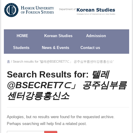
HOME
Korean Studies
Admission
Students
News & Events
Contact us
홈
/
Search results for '텔레@BSECRET7⊂」 공주심부름센터강릉흥신소'
Search Results for:
텔레
@BSECRET7⊂」 공주심부름
센터강릉흥신소
Apologies, but no results were found for the requested archive.
Perhaps searching will help find a related post.