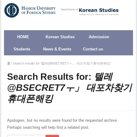
HOME
Korean Studies
Admission
Students
News & Events
Contact us
홈
/
Search results for '텔레@BSECRET7ㅜ」 대포차찾기휴대폰해킹'
Search Results for:
텔레
@BSECRET7ㅜ」 대포차찾기
휴대폰해킹
Apologies, but no results were found for the requested archive.
Perhaps searching will help find a related post.