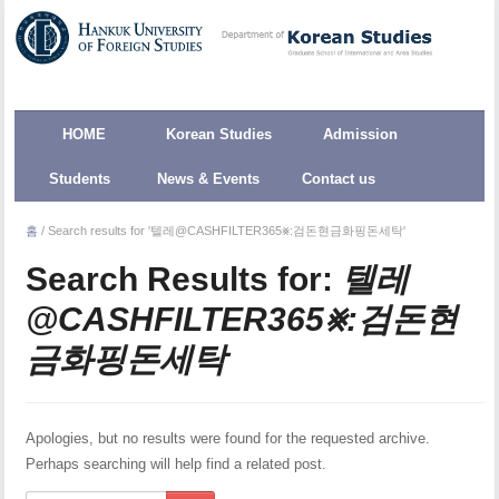
HOME
Korean Studies
Admission
Students
News & Events
Contact us
홈
/
Search results for '텔레@CASHFILTER365⨳:검돈현금화핑돈세탁'
Search Results for:
텔레
@CASHFILTER365⨳:검돈현
금화핑돈세탁
Apologies, but no results were found for the requested archive.
Perhaps searching will help find a related post.