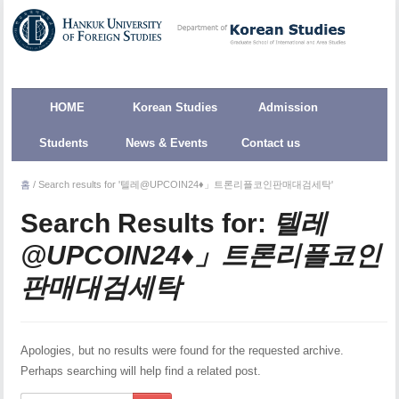
HOME
Korean Studies
Admission
Students
News & Events
Contact us
홈
/
Search results for '텔레@UPCOIN24♦」트론리플코인판매대검세탁'
Search Results for:
텔레
@UPCOIN24♦」트론리플코인
판매대검세탁
Apologies, but no results were found for the requested archive.
Perhaps searching will help find a related post.