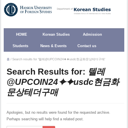
HOME
Korean Studies
Admission
Students
News & Events
Contact us
홈
/
Search results for '텔레@UPCOIN24⯌⯌usdc현금화문상테더구매'
Search Results for:
텔레
@UPCOIN24⯌⯌usdc현금화
문상테더구매
Apologies, but no results were found for the requested archive.
Perhaps searching will help find a related post.