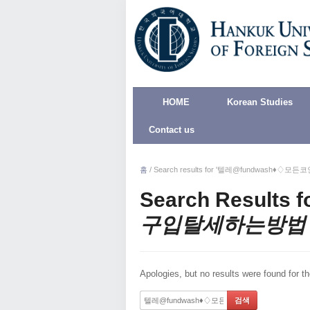
HOME
Korean Studies
Contact us
홈
/
Search results for '텔레@fundwash♦
Search Results f
구입탈세하는방법
Apologies, but no results were found for th