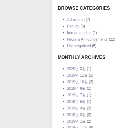
BROWSE CATEGORIES
Admission
(7)
Faculty
(3)
korean studies
(1)
News & Announcements
(22)
Uncategorized
(5)
MONTHLY ARCHIVES
2020년 3월
(1)
2019년 11월
(1)
2019년 10월
(2)
2019년 9월
(1)
2019년 7월
(1)
2019년 5월
(1)
2019년 4월
(2)
2019년 3월
(2)
2019년 1월
(2)
2018년 11월
(9)