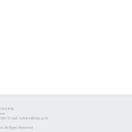
제지역대학원
orea
3369 / E-mail : hufskor@hufs.ac.kr
t. All Rights Reserved