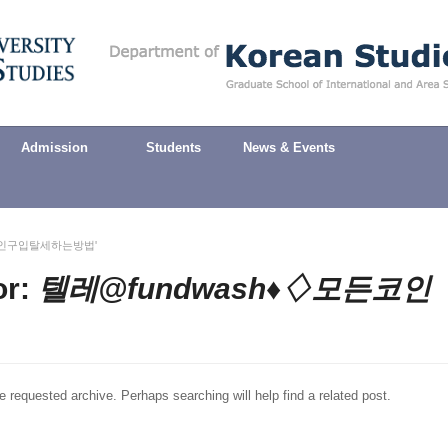
Admission
Students
News & Events
♢모든코인구입탈세하는방법'
or:
텔레@fundwash♦♢모든코인
e requested archive. Perhaps searching will help find a related post.